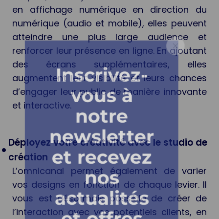
en affichage numérique en direction du
numérique (audio et mobile), elles peuvent
atteindre une plus large audience et
renforcer leur présence en ligne. En ajoutant
des écrans supplémentaires, elles
Inscrivez-
augmentent leur visibilité et leurs chances
vous à
d’engager leur public de manière innovante
et interactive.
notre
newsletter
Déployez votre créativité avec le studio de
et recevez
création
L’omnicanal permet également de varier
nos
vos designs en fonction de chaque levier. Il
actualités
vous est désormais possible de créer de
l’interaction avec vos potentiels clients, en
et offres