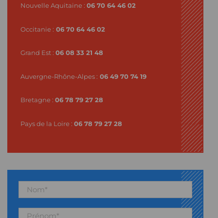
Nouvelle Aquitaine :
06 70 64 46 02
Occitanie :
06 70 64 46 02
Grand Est :
06 08 33 21 48
Auvergne-Rhône-Alpes :
06 49 70 74 19
Bretagne :
06 78 79 27 28
Pays de la Loire :
06 78 79 27 28