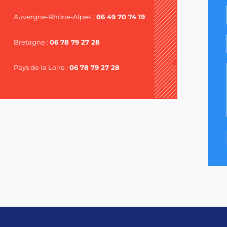
Auvergne-Rhône-Alpes :
06 49 70 74 19
Bretagne :
06 78 79 27 28
Pays de la Loire :
06 78 79 27 28