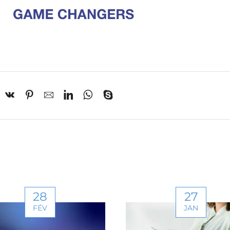
actualités et offres
exclusives
référée ?
le Aquitaine
Occitanie
Grand Est
rgne-Rhône-Alpes
Bretagne
28
27
de la Loire
FÉV
JAN