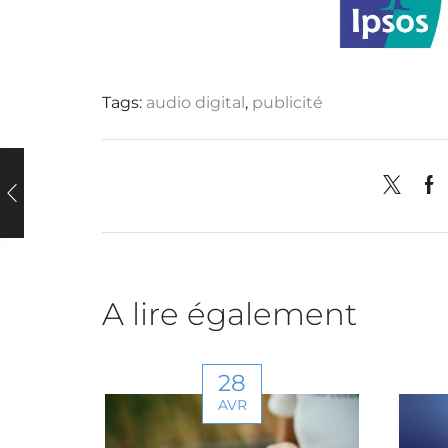
Tags:
audio digital
,
publicité
Région p
A lire également
Nouvel
Auve
28
Pays 
AVR