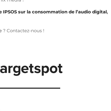
mix média !
e IPSOS sur la consommation de l’audio digital
,
e
? Contactez-nous !
nscrivez-vous à notre
sletter et recevez nos