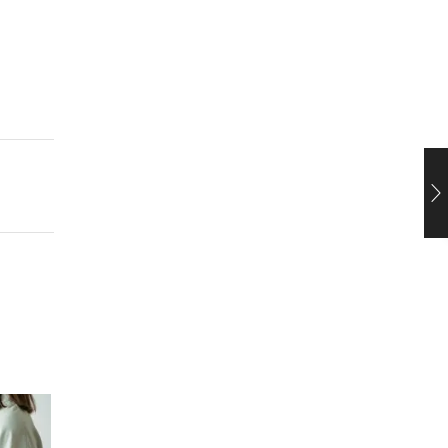
26
DÉC