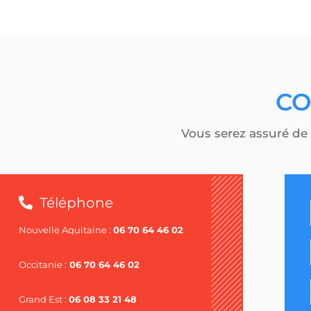
CO
Vous serez assuré de 
Téléphone
Nouvelle Aquitaine :
06 70 64 46 02
Occitanie :
06 70 64 46 02
Grand Est :
06 08 33 21 48