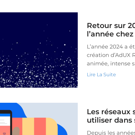
Retour sur 2
l’année che
L’année 2024 a ét
création d’AdUX Ré
animée, intense su
Lire La Suite
Les réseaux 
utiliser dans
Depuis les années