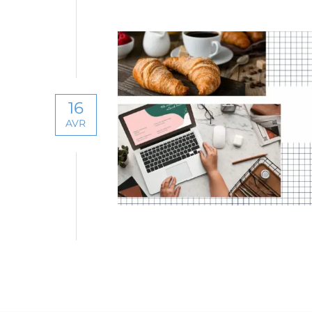
new
16
AVR
Région p
Nouvel
Auve
Pays 