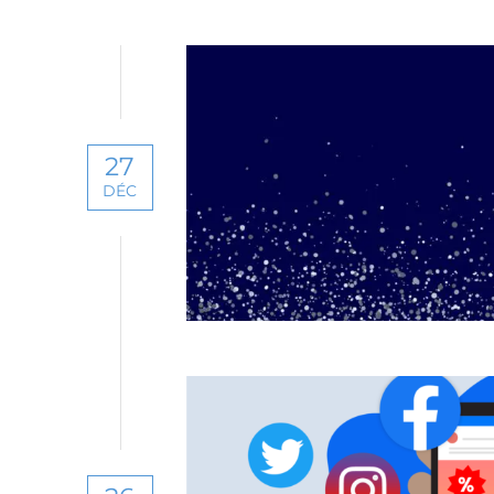
27
DÉC