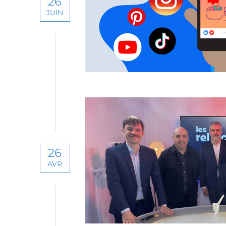
26
JUIN
26
AVR
I