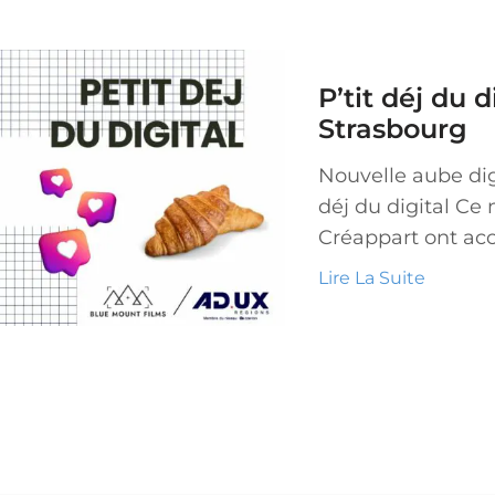
sletter et recevez nos
actualités et offres
P’tit déj du 
exclusives
Strasbourg
Nouvelle aube digi
déj du digital Ce 
Créappart ont accu
Lire La Suite
référée ?
le Aquitaine
Occitanie
Grand Est
rgne-Rhône-Alpes
Bretagne
de la Loire