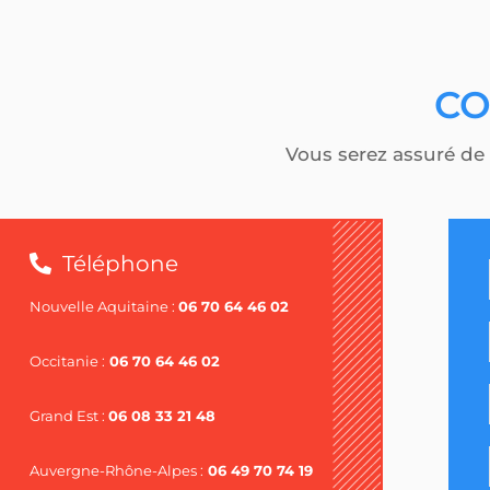
CO
Vous serez assuré de 
Téléphone
Nouvelle Aquitaine :
06 70 64 46 02
Occitanie :
06 70 64 46 02
Grand Est :
06 08 33 21 48
Auvergne-Rhône-Alpes :
06 49 70 74 19