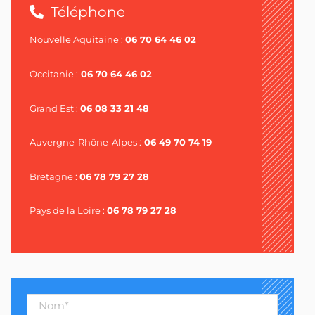
Téléphone
Nouvelle Aquitaine :
06 70 64 46 02
Occitanie :
06 70 64 46 02
Grand Est :
06 08 33 21 48
Auvergne-Rhône-Alpes :
06 49 70 74 19
Bretagne :
06 78 79 27 28
Pays de la Loire :
06 78 79 27 28