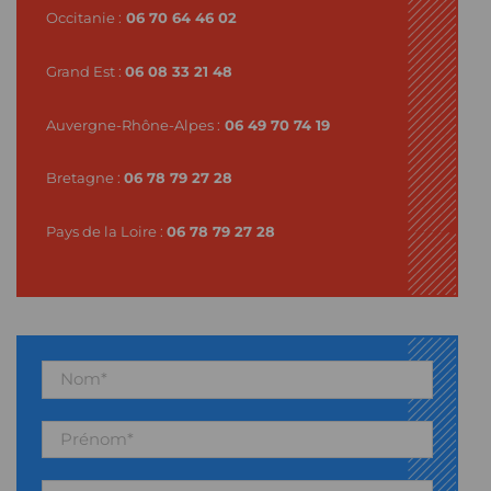
Occitanie :
06 70 64 46 02
Grand Est :
06 08 33 21 48
Auvergne-Rhône-Alpes :
06 49 70 74 19
Bretagne :
06 78 79 27 28
Pays de la Loire :
06 78 79 27 28