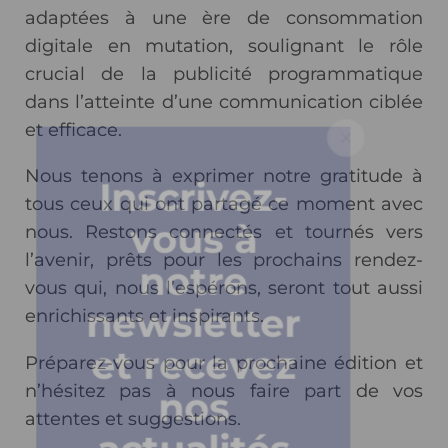
adaptées à une ère de consommation
digitale en mutation, soulignant le rôle
crucial de la publicité programmatique
dans l’atteinte d’une communication ciblée
et efficace.
Nous tenons à exprimer notre gratitude à
Inscrivez-
tous ceux qui ont partagé ce moment avec
vous à
nous. Restons connectés et tournés vers
l’avenir, prêts pour les prochains rendez-
notre
vous qui, nous l’espérons, seront tout aussi
newsletter
enrichissants et inspirants.
et recevez
Préparez-vous pour la prochaine édition et
n’hésitez pas à nous faire part de vos
nos
attentes et suggestions.