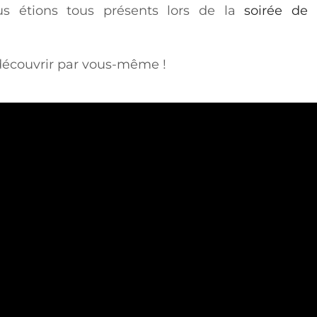
s étions tous présents lors de la
soirée de
e découvrir par vous-même !