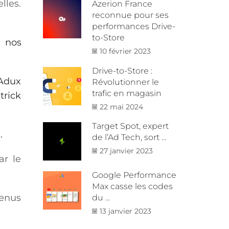
lles.
Azerion France
reconnue pour ses
performances Drive-
to-Store
z
nos
10 février 2023
Drive-to-Store :
’Adux
Révolutionner le
trafic en magasin
trick
22 mai 2024
Target Spot, expert
.
de l’Ad Tech, sort ...
27 janvier 2023
ar le
Google Performance
Max casse les codes
venus
du ...
13 janvier 2023