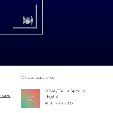
Articles populaires
VRAI / FAUX Spécial
e ces
digital
28 mars 2023