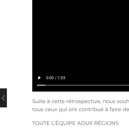
I
new
Suite à cette rétrospective, nous so
tous ceux qui ont contribué à faire 
TOUTE L’ÉQUIPE ADUX RÉGIONS
Région p