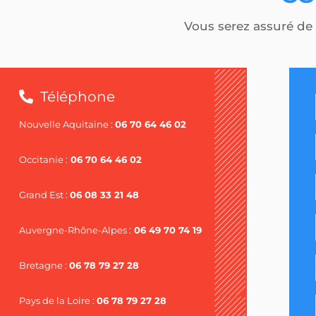
Vous serez assuré de 
Téléphone
Nouvelle Aquitaine :
06 70 64 46 02
Occitanie :
06 70 64 46 02
Grand Est :
06 08 33 21 48
Auvergne-Rhône-Alpes :
06 49 70 74 19
Bretagne :
06 78 79 27 28
Pays de la Loire :
06 78 79 27 28