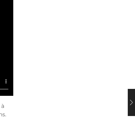
 à
ns.