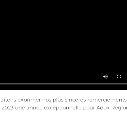
nscrivez-vous à notre
sletter et recevez nos
actualités et offres
exclusives
uhaitons exprimer nos plus sincères remerciements
de 2023 une année exceptionnelle pour Adux Régio
référée ?