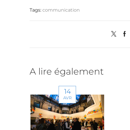
Nouvel
Tags:
communication
Auve
Pays 
A lire également
14
AVR