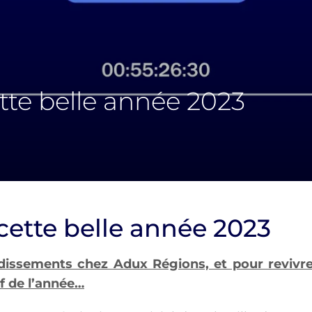
tte belle année 2023
 cette belle année 2023
ndissements chez Adux Régions, et pour revivr
f de l’année…