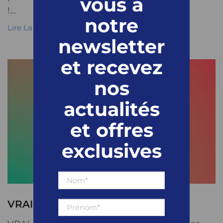
vous à
!...
notre
Lire La Suite
newsletter
et recevez
nos
actualités
et offres
exclusives
VRAI / FAUX Spécial digital