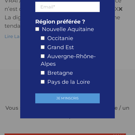
VRAI / FAUX SPÉCIAL DIGITAL Le digital, ce
n’est qu’un argument marketing – ❌FAUX❌
La digitalisation n’est pas simplement une
Région préférée ?
tendance à la mode. Elle...
Nouvelle Aquitaine
Lire La Suite
Occitanie
Grand Est
Auvergne-Rhône-
Alpes
Bretagne
Pays de la Loire
CONTACTEZ
NOUS
Vous serez assuré de recevoir une réponse / un
devis très rapidement !