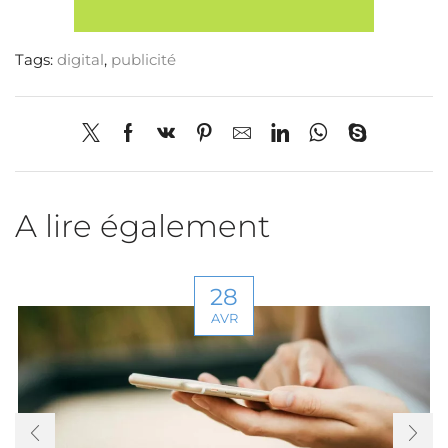
newsletter
et recevez
Tags:
digital
,
publicité
nos
actualités
et offres
exclusives
A lire également
28
AVR
Région préférée ?