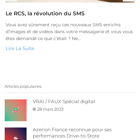
Nouvelle Aquitaine
Le RCS, la révolution du SMS
Occitanie
Vous avez sûrement reçu ces nouveaux SMS enrichis
Grand Est
d’images et de vidéos dans votre messagerie et vous vous
Auvergne-Rhône-
êtes demandé ce que c’était ? Ne...
Alpes
Lire La Suite
Bretagne
Pays de la Loire
Articles populaires
VRAI / FAUX Spécial digital
28 mars 2023
Azerion France reconnue pour ses
performances Drive-to-Store