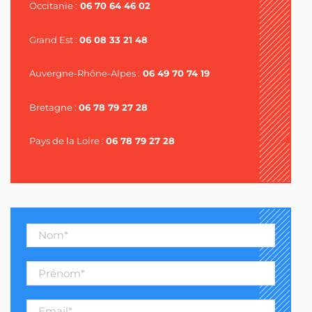
Occitanie :
06 70 64 46 02
Grand Est :
06 08 33 21 48
Auvergne-Rhône-Alpes :
06 49 70 74 19
Bretagne :
06 78 79 27 28
Pays de la Loire :
06 78 79 27 28