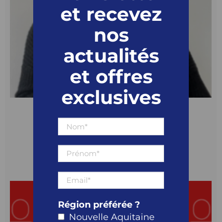
et recevez
nos
actualités
et offres
exclusives
Marie HENRY
Business Developer
06 49 70 74 19
Auvergne Rhône Alpes
Région préférée ?
Nouvelle Aquitaine