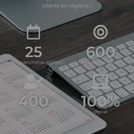
clients en régions !
25
600
leviers publicitaires digitaux
campagnes par an
400
100
%
clients satisfaits
digital