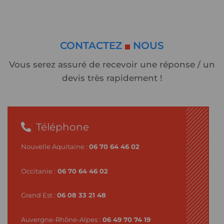
CONTACTEZ
NOUS
Vous serez assuré de recevoir une réponse / un
devis très rapidement !
Téléphone
Nouvelle Aquitaine :
06 70 64 46 02
Occitanie :
06 70 64 46 02
Grand Est :
06 08 33 21 48
Auvergne-Rhône-Alpes :
06 49 70 74 19