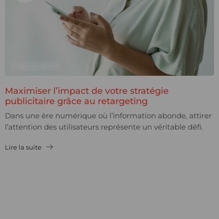
Publicité digitale
Maximiser l’impact de votre stratégie
publicitaire grâce au retargeting
Dans une ère numérique où l’information abonde, attirer
l’attention des utilisateurs représente un véritable défi.
Un internaute visite votre site, s’intéresse à vos produits,
Lire la suite
mais...