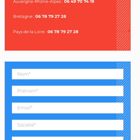
Auvergne-Rhône-Alpes :
06 49 70 74 19
Bretagne :
06 78 79 27 28
Pays de la Loire :
06 78 79 27 28